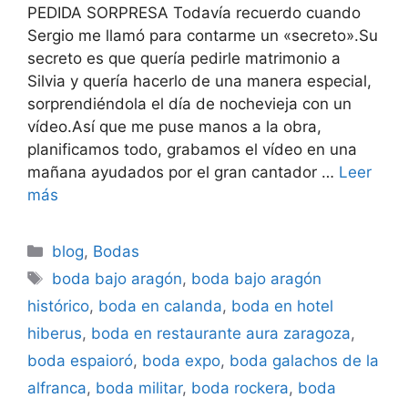
PEDIDA SORPRESA Todavía recuerdo cuando
Sergio me llamó para contarme un «secreto».Su
secreto es que quería pedirle matrimonio a
Silvia y quería hacerlo de una manera especial,
sorprendiéndola el día de nochevieja con un
vídeo.Así que me puse manos a la obra,
planificamos todo, grabamos el vídeo en una
mañana ayudados por el gran cantador …
Leer
más
Categorías
blog
,
Bodas
Etiquetas
boda bajo aragón
,
boda bajo aragón
histórico
,
boda en calanda
,
boda en hotel
hiberus
,
boda en restaurante aura zaragoza
,
boda espaioró
,
boda expo
,
boda galachos de la
alfranca
,
boda militar
,
boda rockera
,
boda