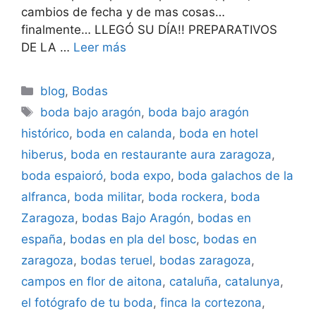
cambios de fecha y de mas cosas…
finalmente… LLEGÓ SU DÍA!! PREPARATIVOS
DE LA …
Leer más
Categorías
blog
,
Bodas
Etiquetas
boda bajo aragón
,
boda bajo aragón
histórico
,
boda en calanda
,
boda en hotel
hiberus
,
boda en restaurante aura zaragoza
,
boda espaioró
,
boda expo
,
boda galachos de la
alfranca
,
boda militar
,
boda rockera
,
boda
Zaragoza
,
bodas Bajo Aragón
,
bodas en
españa
,
bodas en pla del bosc
,
bodas en
zaragoza
,
bodas teruel
,
bodas zaragoza
,
campos en flor de aitona
,
cataluña
,
catalunya
,
el fotógrafo de tu boda
,
finca la cortezona
,