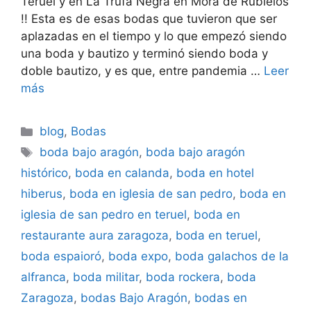
Teruel y en La Trufa Negra en Mora de Rubielos
!! Esta es de esas bodas que tuvieron que ser
aplazadas en el tiempo y lo que empezó siendo
una boda y bautizo y terminó siendo boda y
doble bautizo, y es que, entre pandemia …
Leer
más
Categorías
blog
,
Bodas
Etiquetas
boda bajo aragón
,
boda bajo aragón
histórico
,
boda en calanda
,
boda en hotel
hiberus
,
boda en iglesia de san pedro
,
boda en
iglesia de san pedro en teruel
,
boda en
restaurante aura zaragoza
,
boda en teruel
,
boda espaioró
,
boda expo
,
boda galachos de la
alfranca
,
boda militar
,
boda rockera
,
boda
Zaragoza
,
bodas Bajo Aragón
,
bodas en