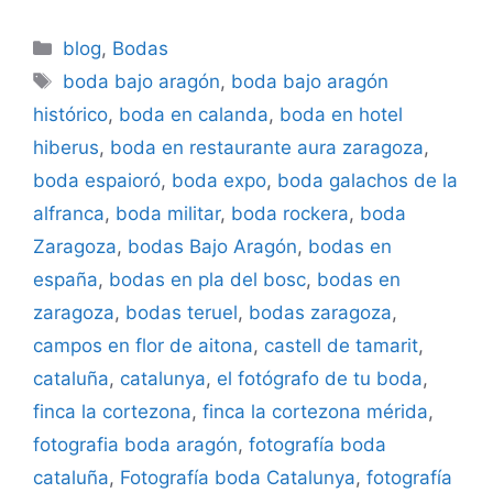
Categorías
blog
,
Bodas
Etiquetas
boda bajo aragón
,
boda bajo aragón
histórico
,
boda en calanda
,
boda en hotel
hiberus
,
boda en restaurante aura zaragoza
,
boda espaioró
,
boda expo
,
boda galachos de la
alfranca
,
boda militar
,
boda rockera
,
boda
Zaragoza
,
bodas Bajo Aragón
,
bodas en
españa
,
bodas en pla del bosc
,
bodas en
zaragoza
,
bodas teruel
,
bodas zaragoza
,
campos en flor de aitona
,
castell de tamarit
,
cataluña
,
catalunya
,
el fotógrafo de tu boda
,
finca la cortezona
,
finca la cortezona mérida
,
fotografia boda aragón
,
fotografía boda
cataluña
,
Fotografía boda Catalunya
,
fotografía