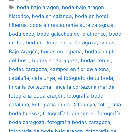
Etiquetas
boda bajo aragón
,
boda bajo aragón
histórico
,
boda en calanda
,
boda en hotel
hiberus
,
boda en restaurante aura zaragoza
,
boda expo
,
boda galachos de la alfranca
,
boda
militar
,
boda rockera
,
boda Zaragoza
,
bodas
Bajo Aragón
,
bodas en españa
,
bodas en pla
del bosc
,
bodas en zaragoza
,
bodas teruel
,
bodas zaragoza
,
campos en flor de aitona
,
cataluña
,
catalunya
,
el fotógrafo de tu boda
,
finca la cortezona
,
finca la cortezona mérida
,
fotografia boda aragón
,
fotografía boda
cataluña
,
Fotografía boda Catalunya
,
fotografía
boda huesca
,
fotografía boda teruel
,
fotografía
boda zaragoza
,
fotografía bodas zaragoza
,
fotografía de boda bajo aragón
,
fotografía de