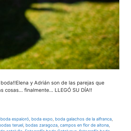
 boda!!Elena y Adrián son de las parejas que
 mas cosas… finalmente… LLEGÓ SU DÍA!!
,
boda espaioró
,
boda expo
,
boda galachos de la alfranca
,
bodas teruel
,
bodas zaragoza
,
campos en flor de aitona
,