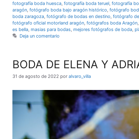
fotografía boda huesca
,
fotografía boda teruel
,
fotografía b
aragón
,
fotógrafo boda bajo aragón histórico
,
fotógrafo bod
boda zaragoza
,
fotógrafo de bodas en destino
,
fotógrafo d
fotógrafo oficial motorland aragón
,
fotógrafos boda Aragón
es bella
,
masias para bodas
,
mejores fotógrafos de boda
,
pl
Deja un comentario
BODA DE ELENA Y ADR
31 de agosto de 2022
por
alvaro_villa