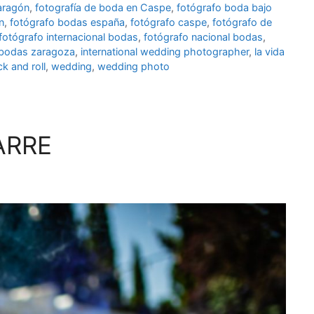
aragón
,
fotografía de boda en Caspe
,
fotógrafo boda bajo
n
,
fotógrafo bodas españa
,
fotógrafo caspe
,
fotógrafo de
fotógrafo internacional bodas
,
fotógrafo nacional bodas
,
 bodas zaragoza
,
international wedding photographer
,
la vida
ck and roll
,
wedding
,
wedding photo
ARRE