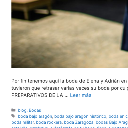
Por fin tenemos aquí la boda de Elena y Adrián en
tuvieron que retrasar varias veces su boda por c
PREPARATIVOS DE LA …
Leer más
Categorías
blog
,
Bodas
Etiquetas
boda bajo aragón
,
boda bajo aragón histórico
,
boda en c
boda militar
,
boda rockera
,
boda Zaragoza
,
bodas Bajo Ara