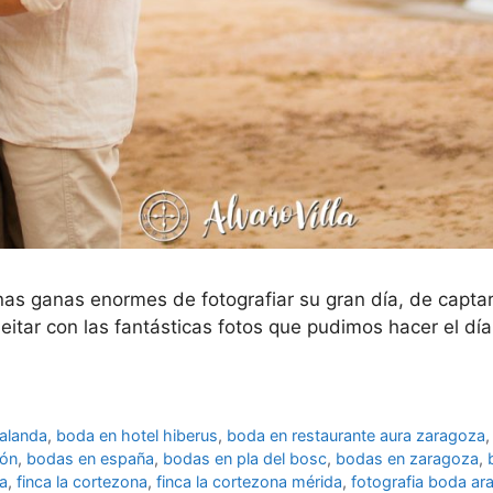
as ganas enormes de fotografiar su gran día, de capta
itar con las fantásticas fotos que pudimos hacer el día
alanda
,
boda en hotel hiberus
,
boda en restaurante aura zaragoza
gón
,
bodas en españa
,
bodas en pla del bosc
,
bodas en zaragoza
,
da
,
finca la cortezona
,
finca la cortezona mérida
,
fotografia boda ar