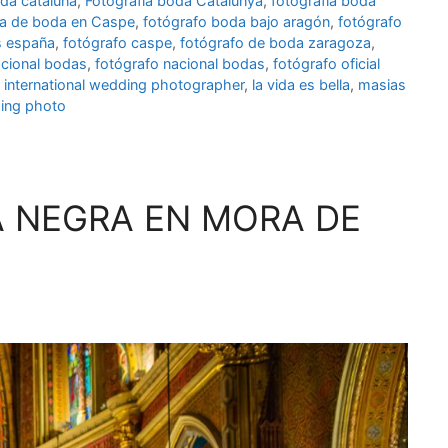
oda cataluña
,
Fotografía boda Catalunya
,
fotografía boda
ía de boda en Caspe
,
fotógrafo boda bajo aragón
,
fotógrafo
s españa
,
fotógrafo caspe
,
fotógrafo de boda zaragoza
,
acional bodas
,
fotógrafo nacional bodas
,
fotógrafo oficial
,
international wedding photographer
,
la vida es bella
,
masias
ing photo
A NEGRA EN MORA DE