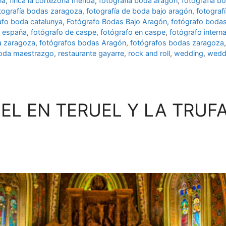
na
,
finca la cortezona mérida
,
fotografia boda aragón
,
fotografía b
tografía bodas zaragoza
,
fotografía de boda bajo aragón
,
fotograf
afo boda catalunya
,
Fotógrafo Bodas Bajo Aragón
,
fotógrafo boda
a españa
,
fotógrafo de caspe
,
fotógrafo en caspe
,
fotógrafo intern
a zaragoza
,
fotógrafos bodas Aragón
,
fotógrafos bodas zaragoza
oda maestrazgo
,
restaurante gayarre
,
rock and roll
,
wedding
,
wedd
EL EN TERUEL Y LA TRUF