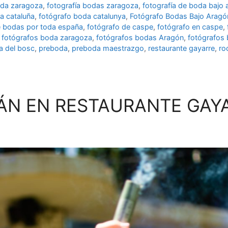
oda zaragoza
,
fotografía bodas zaragoza
,
fotografía de boda bajo 
a cataluña
,
fotógrafo boda catalunya
,
Fotógrafo Bodas Bajo Aragó
e bodas por toda españa
,
fotógrafo de caspe
,
fotógrafo en caspe
,
,
fotógrafos boda zaragoza
,
fotógrafos bodas Aragón
,
fotógrafos
a del bosc
,
preboda
,
preboda maestrazgo
,
restaurante gayarre
,
ro
IÁN EN RESTAURANTE GAY