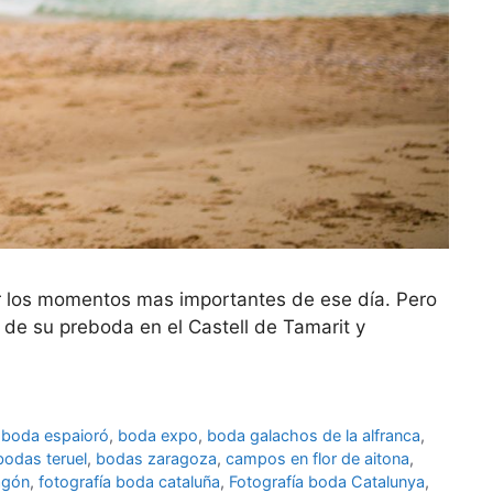
r los momentos mas importantes de ese día. Pero
 de su preboda en el Castell de Tamarit y
,
boda espaioró
,
boda expo
,
boda galachos de la alfranca
,
bodas teruel
,
bodas zaragoza
,
campos en flor de aitona
,
agón
,
fotografía boda cataluña
,
Fotografía boda Catalunya
,