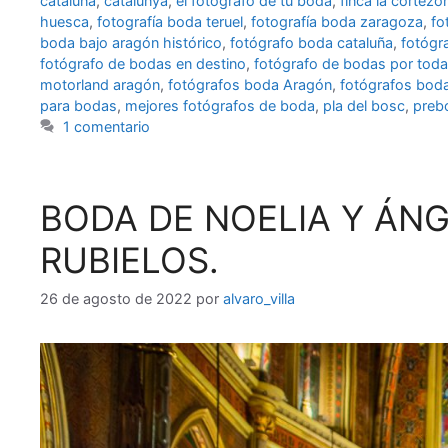
cataluña
,
catalunya
,
el fotógrafo de tu boda
,
finca la cortezo
huesca
,
fotografía boda teruel
,
fotografía boda zaragoza
,
fo
boda bajo aragón histórico
,
fotógrafo boda cataluña
,
fotógr
fotógrafo de bodas en destino
,
fotógrafo de bodas por tod
motorland aragón
,
fotógrafos boda Aragón
,
fotógrafos bod
para bodas
,
mejores fotógrafos de boda
,
pla del bosc
,
preb
1 comentario
BODA DE NOELIA Y ÁNG
RUBIELOS.
26 de agosto de 2022
por
alvaro_villa