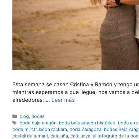
Esta semana se casan Cristina y Ramón y tengo un
mientras esperamos a que llegue, nos vamos a dele
alrededores. …
Leer más
Categorías
blog
,
Bodas
Etiquetas
boda bajo aragón
,
boda bajo aragón histórico
,
boda en c
boda militar
,
boda rockera
,
boda Zaragoza
,
bodas Bajo Ara
castell de tamarit
,
cataluña
,
catalunya
,
el fotógrafo de tu bo