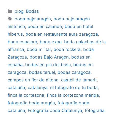
Categorías
blog
,
Bodas
Etiquetas
boda bajo aragón
,
boda bajo aragón
histórico
,
boda en calanda
,
boda en hotel
hiberus
,
boda en restaurante aura zaragoza
,
boda espaioró
,
boda expo
,
boda galachos de la
alfranca
,
boda militar
,
boda rockera
,
boda
Zaragoza
,
bodas Bajo Aragón
,
bodas en
españa
,
bodas en pla del bosc
,
bodas en
zaragoza
,
bodas teruel
,
bodas zaragoza
,
campos en flor de aitona
,
castell de tamarit
,
cataluña
,
catalunya
,
el fotógrafo de tu boda
,
finca la cortezona
,
finca la cortezona mérida
,
fotografia boda aragón
,
fotografía boda
cataluña
,
Fotografía boda Catalunya
,
fotografía