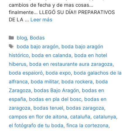
cambios de fecha y de mas cosas…
finalmente… LLEGÓ SU DÍA!! PREPARATIVOS
DE LA …
Leer más
Categorías
blog
,
Bodas
Etiquetas
boda bajo aragón
,
boda bajo aragón
histórico
,
boda en calanda
,
boda en hotel
hiberus
,
boda en restaurante aura zaragoza
,
boda espaioró
,
boda expo
,
boda galachos de la
alfranca
,
boda militar
,
boda rockera
,
boda
Zaragoza
,
bodas Bajo Aragón
,
bodas en
españa
,
bodas en pla del bosc
,
bodas en
zaragoza
,
bodas teruel
,
bodas zaragoza
,
campos en flor de aitona
,
cataluña
,
catalunya
,
el fotógrafo de tu boda
,
finca la cortezona
,