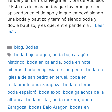
Teruel y en La Trufa Negra en Mora de Rubielos
!! Esta es de esas bodas que tuvieron que ser
aplazadas en el tiempo y lo que empezó siendo
una boda y bautizo y terminó siendo boda y
doble bautizo, y es que, entre pandemia …
Leer
más
Categorías
blog
,
Bodas
Etiquetas
boda bajo aragón
,
boda bajo aragón
histórico
,
boda en calanda
,
boda en hotel
hiberus
,
boda en iglesia de san pedro
,
boda en
iglesia de san pedro en teruel
,
boda en
restaurante aura zaragoza
,
boda en teruel
,
boda espaioró
,
boda expo
,
boda galachos de la
alfranca
,
boda militar
,
boda rockera
,
boda
Zaragoza
,
bodas Bajo Aragón
,
bodas en