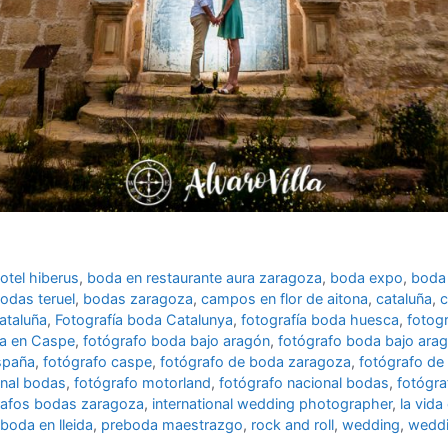
otel hiberus
,
boda en restaurante aura zaragoza
,
boda expo
,
boda 
odas teruel
,
bodas zaragoza
,
campos en flor de aitona
,
cataluña
,
c
ataluña
,
Fotografía boda Catalunya
,
fotografía boda huesca
,
fotogr
da en Caspe
,
fotógrafo boda bajo aragón
,
fotógrafo boda bajo arag
spaña
,
fotógrafo caspe
,
fotógrafo de boda zaragoza
,
fotógrafo de
onal bodas
,
fotógrafo motorland
,
fotógrafo nacional bodas
,
fotógra
rafos bodas zaragoza
,
international wedding photographer
,
la vida
boda en lleida
,
preboda maestrazgo
,
rock and roll
,
wedding
,
weddi