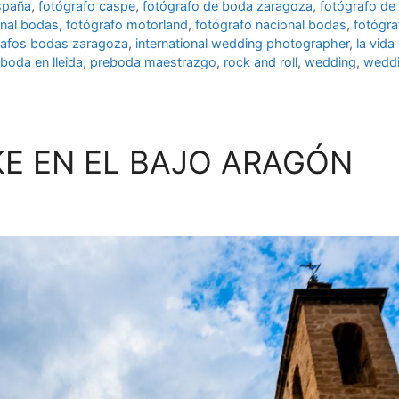
spaña
,
fotógrafo caspe
,
fotógrafo de boda zaragoza
,
fotógrafo de
onal bodas
,
fotógrafo motorland
,
fotógrafo nacional bodas
,
fotógra
rafos bodas zaragoza
,
international wedding photographer
,
la vida
boda en lleida
,
preboda maestrazgo
,
rock and roll
,
wedding
,
weddi
IKE EN EL BAJO ARAGÓN