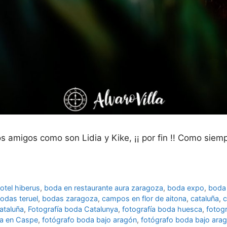
 amigos como son Lidia y Kike, ¡¡ por fin !! Como siem
otel hiberus
,
boda en restaurante aura zaragoza
,
boda expo
,
boda 
odas teruel
,
bodas zaragoza
,
campos en flor de aitona
,
cataluña
,
c
ataluña
,
Fotografía boda Catalunya
,
fotografía boda huesca
,
fotogr
da en Caspe
,
fotógrafo boda bajo aragón
,
fotógrafo boda bajo arag