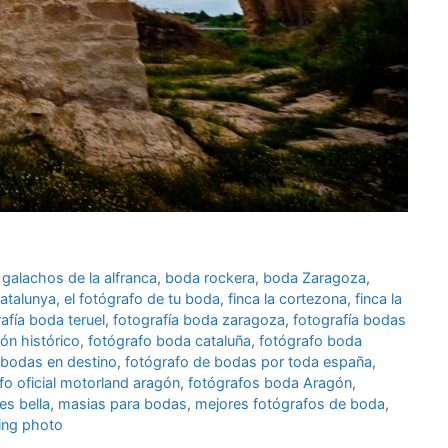
galachos de la alfranca
,
boda rockera
,
boda Zaragoza
,
atalunya
,
el fotógrafo de tu boda
,
finca la cortezona
,
finca la
afía boda teruel
,
fotografía boda zaragoza
,
fotografía bodas
ón histórico
,
fotógrafo boda cataluña
,
fotógrafo boda
 bodas en destino
,
fotógrafo de bodas por toda españa
,
fo oficial motorland aragón
,
fotógrafos boda Aragón
,
 es bella
,
masias para bodas
,
mejores fotógrafos de boda
,
ng photo