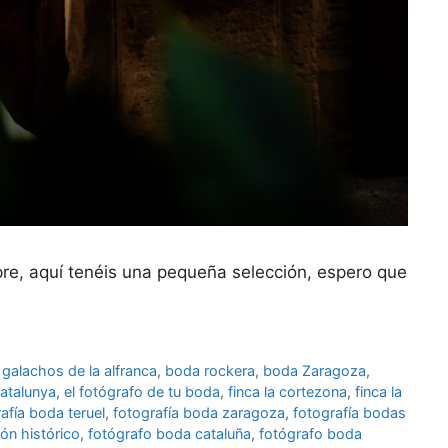
pre, aquí tenéis una pequeña selección, espero que
galachos de la alfranca
,
boda rockera
,
boda Zaragoza
,
atalunya
,
el fotógrafo de tu boda
,
finca la cortezona
,
finca la
afía boda teruel
,
fotografía boda zaragoza
,
fotografía bodas
ón histórico
,
fotógrafo boda cataluña
,
fotógrafo boda