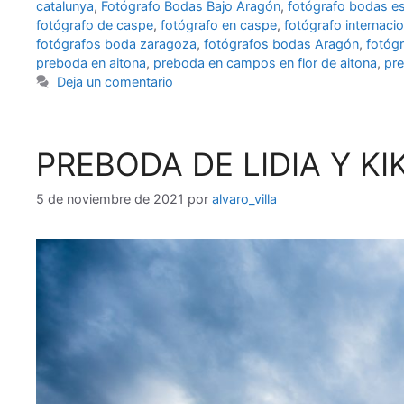
catalunya
,
Fotógrafo Bodas Bajo Aragón
,
fotógrafo bodas e
fotógrafo de caspe
,
fotógrafo en caspe
,
fotógrafo internaci
fotógrafos boda zaragoza
,
fotógrafos bodas Aragón
,
fotóg
preboda en aitona
,
preboda en campos en flor de aitona
,
pre
Deja un comentario
PREBODA DE LIDIA Y K
5 de noviembre de 2021
por
alvaro_villa