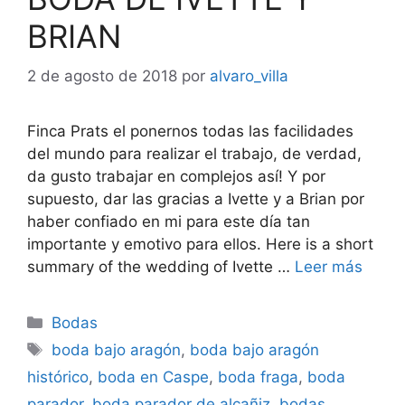
BRIAN
2 de agosto de 2018
por
alvaro_villa
Finca Prats el ponernos todas las facilidades
del mundo para realizar el trabajo, de verdad,
da gusto trabajar en complejos así! Y por
supuesto, dar las gracias a Ivette y a Brian por
haber confiado en mi para este día tan
importante y emotivo para ellos. Here is a short
summary of the wedding of Ivette …
Leer más
Categorías
Bodas
Etiquetas
boda bajo aragón
,
boda bajo aragón
histórico
,
boda en Caspe
,
boda fraga
,
boda
parador
,
boda parador de alcañiz
,
bodas