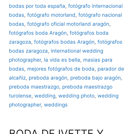
bodas por toda españa
,
fotógrafo internacional
bodas
,
fotógrafo motorland
,
fotógrafo nacional
bodas
,
fotógrafo oficial motorland aragón
,
fotógrafos boda Aragón
,
fotógrafos boda
zaragoza
,
fotógrafos bodas Aragón
,
fotógrafos
bodas zaragoza
,
international wedding
photographer
,
la vida es bella
,
masias para
bodas
,
mejores fotógrafos de boda
,
parador de
alcañiz
,
preboda aragón
,
preboda bajo aragón
,
preboda maestrazgo
,
preboda maestrazgo
turolense
,
wedding
,
wedding photo
,
wedding
photographer
,
weddings
BODA DE IVETTE Y