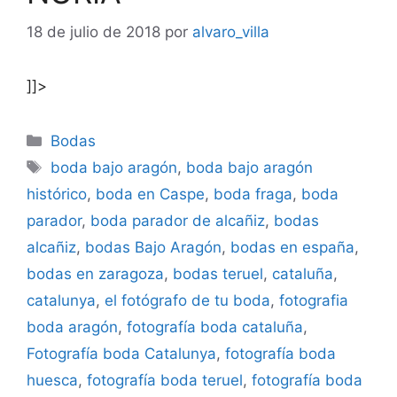
18 de julio de 2018
por
alvaro_villa
]]>
Categorías
Bodas
Etiquetas
boda bajo aragón
,
boda bajo aragón
histórico
,
boda en Caspe
,
boda fraga
,
boda
parador
,
boda parador de alcañiz
,
bodas
alcañiz
,
bodas Bajo Aragón
,
bodas en españa
,
bodas en zaragoza
,
bodas teruel
,
cataluña
,
catalunya
,
el fotógrafo de tu boda
,
fotografia
boda aragón
,
fotografía boda cataluña
,
Fotografía boda Catalunya
,
fotografía boda
huesca
,
fotografía boda teruel
,
fotografía boda