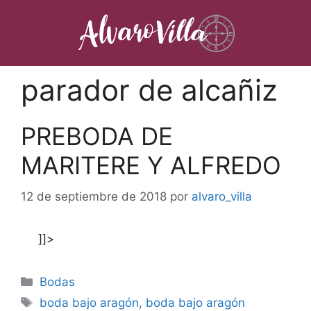
Saltar
al
contenido
parador de alcañiz
PREBODA DE
MARITERE Y ALFREDO
12 de septiembre de 2018
por
alvaro_villa
]]>
Categorías
Bodas
Etiquetas
boda bajo aragón
,
boda bajo aragón