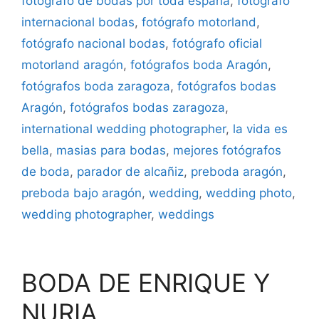
fotógrafo de bodas por toda españa
,
fotógrafo
internacional bodas
,
fotógrafo motorland
,
fotógrafo nacional bodas
,
fotógrafo oficial
motorland aragón
,
fotógrafos boda Aragón
,
fotógrafos boda zaragoza
,
fotógrafos bodas
Aragón
,
fotógrafos bodas zaragoza
,
international wedding photographer
,
la vida es
bella
,
masias para bodas
,
mejores fotógrafos
de boda
,
parador de alcañiz
,
preboda aragón
,
preboda bajo aragón
,
wedding
,
wedding photo
,
wedding photographer
,
weddings
BODA DE ENRIQUE Y
NURIA