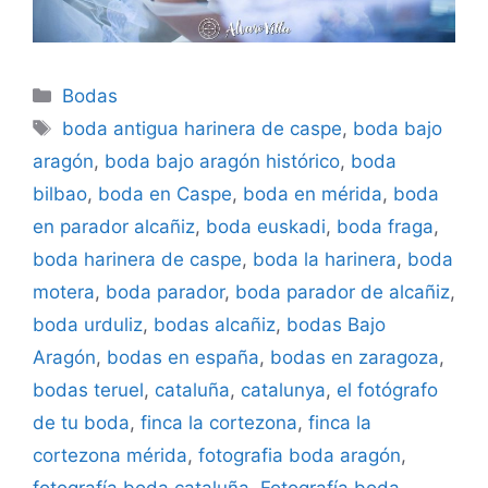
Categorías
Bodas
Etiquetas
boda antigua harinera de caspe
,
boda bajo
aragón
,
boda bajo aragón histórico
,
boda
bilbao
,
boda en Caspe
,
boda en mérida
,
boda
en parador alcañiz
,
boda euskadi
,
boda fraga
,
boda harinera de caspe
,
boda la harinera
,
boda
motera
,
boda parador
,
boda parador de alcañiz
,
boda urduliz
,
bodas alcañiz
,
bodas Bajo
Aragón
,
bodas en españa
,
bodas en zaragoza
,
bodas teruel
,
cataluña
,
catalunya
,
el fotógrafo
de tu boda
,
finca la cortezona
,
finca la
cortezona mérida
,
fotografia boda aragón
,