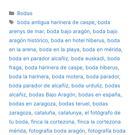
Categorías
Bodas
Etiquetas
boda antigua harinera de caspe
,
boda
arenys de mar
,
boda bajo aragón
,
boda bajo
aragón histórico
,
boda en hotel hiberus
,
boda
en la arena
,
boda en la playa
,
boda en mérida
,
boda en parador alcañiz
,
boda euskadi
,
boda
fraga
,
boda harinera de caspe
,
boda hiberus
,
boda la harinera
,
boda motera
,
boda parador
,
boda parador de alcañiz
,
boda urduliz
,
bodas
alcañiz
,
bodas Bajo Aragón
,
bodas en españa
,
bodas en zaragoza
,
bodas teruel
,
bodas
zaragoza
,
cataluña
,
catalunya
,
el fotógrafo de
tu boda
,
finca la cortezona
,
finca la cortezona
mérida
,
fotografia boda aragón
,
fotografía boda