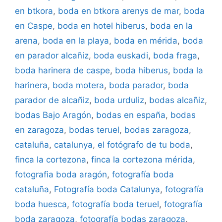
en btkora
,
boda en btkora arenys de mar
,
boda
en Caspe
,
boda en hotel hiberus
,
boda en la
arena
,
boda en la playa
,
boda en mérida
,
boda
en parador alcañiz
,
boda euskadi
,
boda fraga
,
boda harinera de caspe
,
boda hiberus
,
boda la
harinera
,
boda motera
,
boda parador
,
boda
parador de alcañiz
,
boda urduliz
,
bodas alcañiz
,
bodas Bajo Aragón
,
bodas en españa
,
bodas
en zaragoza
,
bodas teruel
,
bodas zaragoza
,
cataluña
,
catalunya
,
el fotógrafo de tu boda
,
finca la cortezona
,
finca la cortezona mérida
,
fotografia boda aragón
,
fotografía boda
cataluña
,
Fotografía boda Catalunya
,
fotografía
boda huesca
,
fotografía boda teruel
,
fotografía
boda zaragoza
,
fotografía bodas zaragoza
,