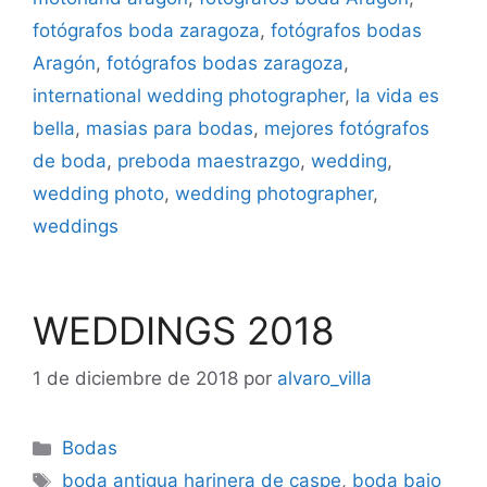
fotógrafos boda zaragoza
,
fotógrafos bodas
Aragón
,
fotógrafos bodas zaragoza
,
international wedding photographer
,
la vida es
bella
,
masias para bodas
,
mejores fotógrafos
de boda
,
preboda maestrazgo
,
wedding
,
wedding photo
,
wedding photographer
,
weddings
WEDDINGS 2018
1 de diciembre de 2018
por
alvaro_villa
Categorías
Bodas
Etiquetas
boda antigua harinera de caspe
,
boda bajo