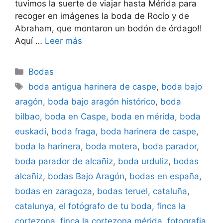
tuvimos la suerte de viajar hasta Mérida para
recoger en imágenes la boda de Rocío y de
Abraham, que montaron un bodón de órdago!!
Aquí …
Leer más
Categorías
Bodas
Etiquetas
boda antigua harinera de caspe
,
boda bajo
aragón
,
boda bajo aragón histórico
,
boda
bilbao
,
boda en Caspe
,
boda en mérida
,
boda
euskadi
,
boda fraga
,
boda harinera de caspe
,
boda la harinera
,
boda motera
,
boda parador
,
boda parador de alcañiz
,
boda urduliz
,
bodas
alcañiz
,
bodas Bajo Aragón
,
bodas en españa
,
bodas en zaragoza
,
bodas teruel
,
cataluña
,
catalunya
,
el fotógrafo de tu boda
,
finca la
cortezona
,
finca la cortezona mérida
,
fotografia