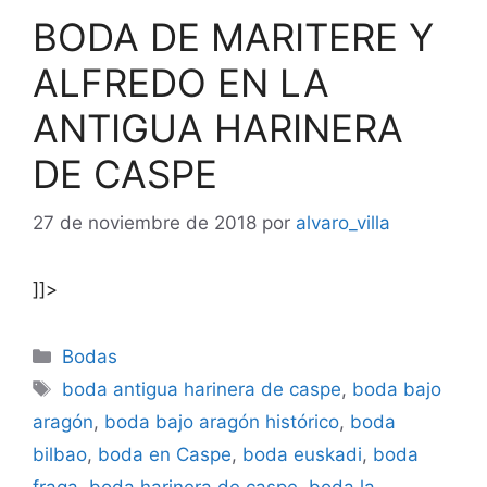
BODA DE MARITERE Y
ALFREDO EN LA
ANTIGUA HARINERA
DE CASPE
27 de noviembre de 2018
por
alvaro_villa
]]>
Categorías
Bodas
Etiquetas
boda antigua harinera de caspe
,
boda bajo
aragón
,
boda bajo aragón histórico
,
boda
bilbao
,
boda en Caspe
,
boda euskadi
,
boda
fraga
,
boda harinera de caspe
,
boda la