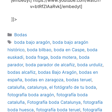
[embedyt] https://www.youtube.com/watch?
v=btRfZlAaRvk[/embedyt]
]]>
Categorías
Bodas
Etiquetas
boda bajo aragón
,
boda bajo aragón
histórico
,
boda bilbao
,
boda en Caspe
,
boda
euskadi
,
boda fraga
,
boda motera
,
boda
parador
,
boda parador de alcañiz
,
boda urduliz
,
bodas alcañiz
,
bodas Bajo Aragón
,
bodas en
españa
,
bodas en zaragoza
,
bodas teruel
,
cataluña
,
catalunya
,
el fotógrafo de tu boda
,
fotografia boda aragón
,
fotografía boda
cataluña
,
Fotografía boda Catalunya
,
fotografía
boda huesca
,
fotografía boda teruel
,
fotografía