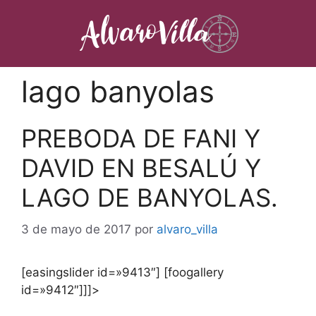
Saltar
al
contenido
lago banyolas
PREBODA DE FANI Y
DAVID EN BESALÚ Y
LAGO DE BANYOLAS.
3 de mayo de 2017
por
alvaro_villa
[easingslider id=»9413″] [foogallery
id=»9412″]]]>