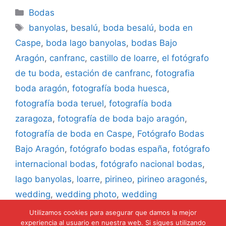
Categorías
Bodas
Etiquetas
banyolas
,
besalú
,
boda besalú
,
boda en
Caspe
,
boda lago banyolas
,
bodas Bajo
Aragón
,
canfranc
,
castillo de loarre
,
el fotógrafo
de tu boda
,
estación de canfranc
,
fotografia
boda aragón
,
fotografía boda huesca
,
fotografía boda teruel
,
fotografía boda
zaragoza
,
fotografía de boda bajo aragón
,
fotografía de boda en Caspe
,
Fotógrafo Bodas
Bajo Aragón
,
fotógrafo bodas españa
,
fotógrafo
internacional bodas
,
fotógrafo nacional bodas
,
lago banyolas
,
loarre
,
pirineo
,
pirineo aragonés
,
wedding
,
wedding photo
,
wedding
photographer
,
weddings
Utilizamos cookies para asegurar que damos la mejor
experiencia al usuario en nuestra web. Si sigues utilizando