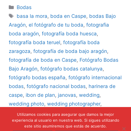
Categorías
Bodas
Etiquetas
basa la mora
,
boda en Caspe
,
bodas Bajo
Aragón
,
el fotógrafo de tu boda
,
fotografia
boda aragón
,
fotografía boda huesca
,
fotografía boda teruel
,
fotografía boda
zaragoza
,
fotografía de boda bajo aragón
,
fotografía de boda en Caspe
,
Fotógrafo Bodas
Bajo Aragón
,
fotógrafo bodas catalunya
,
fotógrafo bodas españa
,
fotógrafo internacional
bodas
,
fotógrafo nacional bodas
,
harinera de
caspe
,
ibon de plan
,
janovas
,
wedding
,
wedding photo
,
wedding photographer
,
weddings
Utilizamos cookies para asegurar que damos la mejor
experiencia al usuario en nuestra web. Si sigues utilizando
este sitio asumiremos que estás de acuerdo.