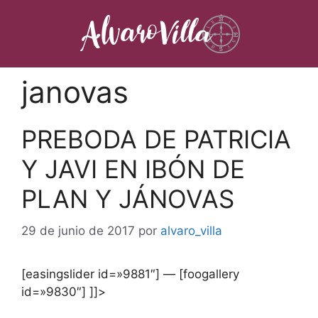
Saltar
al
contenido
janovas
PREBODA DE PATRICIA
Y JAVI EN IBÓN DE
PLAN Y JÁNOVAS
29 de junio de 2017
por
alvaro_villa
[easingslider id=»9881″] — [foogallery
id=»9830″] ]]>