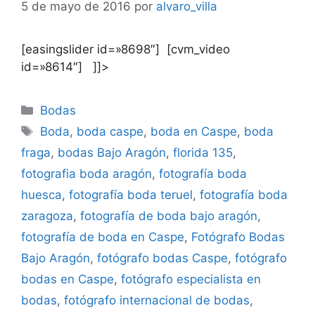
5 de mayo de 2016
por
alvaro_villa
[easingslider id=»8698″] [cvm_video
id=»8614″] ]]>
Categorías
Bodas
Etiquetas
Boda
,
boda caspe
,
boda en Caspe
,
boda
fraga
,
bodas Bajo Aragón
,
florida 135
,
fotografia boda aragón
,
fotografía boda
huesca
,
fotografía boda teruel
,
fotografía boda
zaragoza
,
fotografía de boda bajo aragón
,
fotografía de boda en Caspe
,
Fotógrafo Bodas
Bajo Aragón
,
fotógrafo bodas Caspe
,
fotógrafo
bodas en Caspe
,
fotógrafo especialista en
bodas
,
fotógrafo internacional de bodas
,