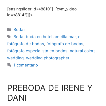
[easingslider id=»8810″] [cvm_video
id=»8814″]]]>
Categorías
Bodas
Etiquetas
Boda
,
boda en hotel ametlla mar
,
el
fotógrafo de bodas
,
fotógrafo de bodas
,
fotógrafo especialista en bodas
,
natural colors
,
wedding
,
wedding photographer
1 comentario
PREBODA DE IRENE Y
DANI