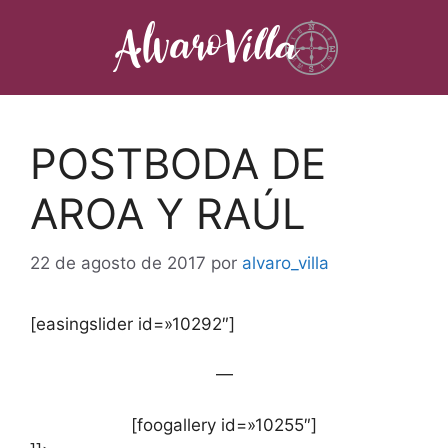
Saltar
al
contenido
POSTBODA DE
AROA Y RAÚL
22 de agosto de 2017
por
alvaro_villa
[easingslider id=»10292″]
—
[foogallery id=»10255″]