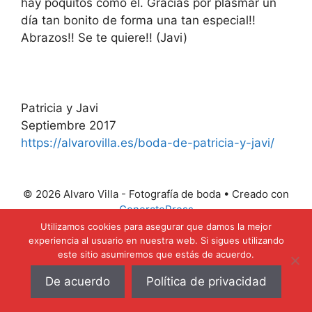
hay poquitos como él. Gracias por plasmar un
día tan bonito de forma una tan especial!!
Abrazos!! Se te quiere!! (Javi)
Patricia y Javi
Septiembre 2017
https://alvarovilla.es/boda-de-patricia-y-javi/
© 2026 Alvaro Villa - Fotografía de boda
• Creado con
GeneratePress
Utilizamos cookies para asegurar que damos la mejor
experiencia al usuario en nuestra web. Si sigues utilizando
este sitio asumiremos que estás de acuerdo.
De acuerdo
Política de privacidad